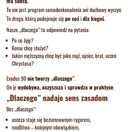
ma sensu.
To nie jest program samodoskonalenia ani duchowy wyczyn.
To droga, którą podejmuje się
po coś
i
dla kogoś
.
Nasze „dlaczego” to odpowiedź na pytania:
Po co żyję?
Komu chcę służyć?
Jakim mężczyzną chcę być jako mąż, ojciec, brat, uczeń
Chrystusa?
Exodus 90
nie tworzy „dlaczego”
.
On je
wydobywa, oczyszcza i sprawdza w praktyce
.
„Dlaczego” nadaje sens zasadom
Bez „dlaczego”:
asceza staje się bezsensownym rygorem,
modlitwa – kolejnym obowiązkiem,