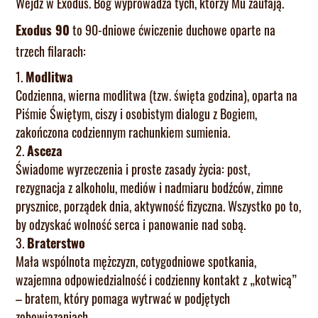
Wejdź w Exodus. Bóg wyprowadza tych, którzy Mu zaufają.
Exodus 90
to 90-dniowe ćwiczenie duchowe oparte na
trzech filarach:
Modlitwa
Codzienna, wierna modlitwa (tzw. święta godzina), oparta na
Piśmie Świętym, ciszy i osobistym dialogu z Bogiem,
zakończona codziennym rachunkiem sumienia.
Asceza
Świadome wyrzeczenia i proste zasady życia: post,
rezygnacja z alkoholu, mediów i nadmiaru bodźców, zimne
prysznice, porządek dnia, aktywność fizyczna. Wszystko po to,
by odzyskać wolność serca i panowanie nad sobą.
Braterstwo
Mała wspólnota mężczyzn, cotygodniowe spotkania,
wzajemna odpowiedzialność i codzienny kontakt z „kotwicą”
– bratem, który pomaga wytrwać w podjętych
zobowiązaniach.