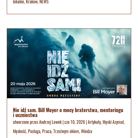
lokalne
,
Krakow
,
NEWS
Nie idź sam. Bill Moyer o mocy braterstwa, mentoringu
i uczniostwa
utworzone przez
Andrzej Lewek
|
cze 10, 2026
|
Artykuły
,
Męski Azymut
,
Męskość
,
Posługa
,
Praca
,
Trzeźwym okiem
,
Wiedza