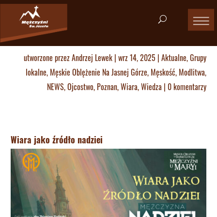
utworzone przez
Andrzej Lewek
|
wrz 14, 2025
|
Aktualne
,
Grupy
lokalne
,
Męskie Oblężenie Na Jasnej Górze
,
Męskość
,
Modlitwa
,
NEWS
,
Ojcostwo
,
Poznan
,
Wiara
,
Wiedza
|
0 komentarzy
Wiara jako źródło nadziei