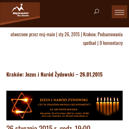
utworzone przez
msj-main
|
sty 26, 2015
|
Krakow
,
Podsumowania
spotkań
|
0 komentarzy
Kraków: Jezus i Naród Żydowski – 26.01.2015
26 stycznia 2015 r. godz. 19:00