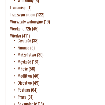
Weekendy
(6)
transmisje
(1)
Trzeźwym okiem
(122)
Warsztaty wakacyjne
(19)
Weekend 72h
(45)
Wiedza
(411)
Czystość
(38)
Finanse
(9)
Małżeństwo
(30)
Męskość
(161)
Miłość
(56)
Modlitwa
(46)
Ojcostwo
(49)
Posługa
(64)
Praca
(31)
Seksualność
(18)