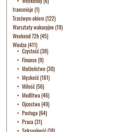
Weekendy
(6)
transmisje
(1)
Trzeźwym okiem
(122)
Warsztaty wakacyjne
(19)
Weekend 72h
(45)
Wiedza
(411)
Czystość
(38)
Finanse
(9)
Małżeństwo
(30)
Męskość
(161)
Miłość
(56)
Modlitwa
(46)
Ojcostwo
(49)
Posługa
(64)
Praca
(31)
Seksualność
(18)