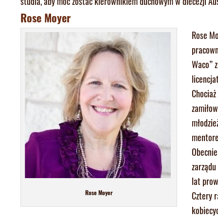
studia, aby móc zostać kierownikiem duchowym w diecezji Aus
Rose Moyer
Rose Mo
pracown
Waco” z
licencja
Chociaż
zamiłow
młodzież
mentore
Obecnie 
zarządu
lat prow
Rose Moyer
Cztery r
kobiecy