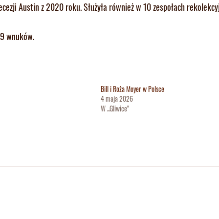
ezji Austin z 2020 roku. Służyła również w 10 zespołach rekolekcy
i 9 wnuków.
Bill i Roża Moyer w Polsce
4 maja 2026
W „Gliwice"