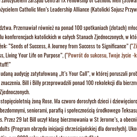
ożycielem Catholic Men’s Leadership Alliance (Katolicki Sojusz Przy
dztwa. Przemawiał również na ponad 100 spotkaniach (zlotach) młod
lu konferencjach katolickich w całych Stanach Zjednoczonych, w któ
ek: “Seeds of Success, A Journey from Success to Significance” (
“Z
s, Living Your Life on Purpose”, (
“Powrót do sukcesu, Twoje życie -
tuff!”
io udaną audycję zatytułowaną „It’s Your Call”, w której poruszali pro
znaczenia. Bill i Billy przeprowadzili ponad 100 rekolekcji dla bier
 Zjednoczonych.
estopięcioletnią żoną Rose. Ma czworo dorosłych dzieci i dziewięcio
ą, bezdomnymi, seniorami, parafią i społecznością środkowego Teksasu
. Przez 29 lat Bill uczył klasę bierzmowania w St Jerome’s, a obecni
dults (Program obrzędu inicjacji chrześcijańskiej dla dorosłych). Uko