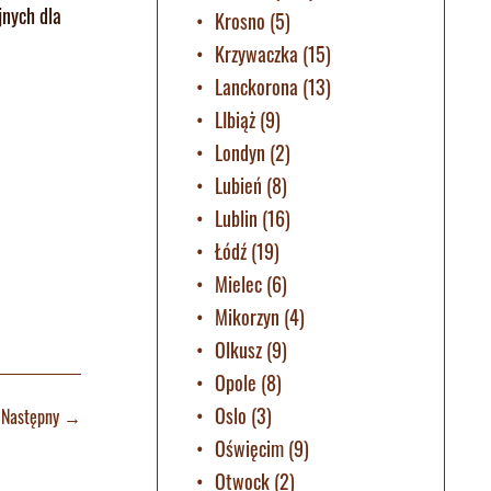
jnych dla
Krosno
(5)
Krzywaczka
(15)
Lanckorona
(13)
LIbiąż
(9)
Londyn
(2)
Lubień
(8)
Lublin
(16)
Łódź
(19)
Mielec
(6)
Mikorzyn
(4)
Olkusz
(9)
Opole
(8)
Oslo
(3)
Następny
→
Oświęcim
(9)
Otwock
(2)