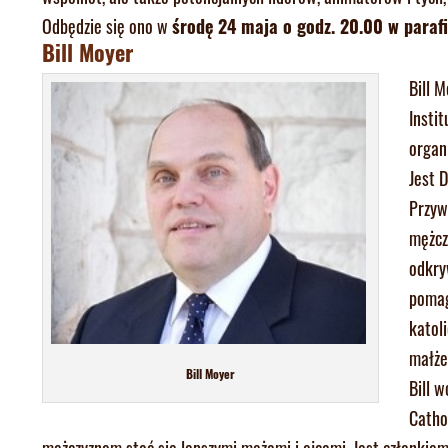
Odbędzie się ono w
środę 24 maja o godz. 20.00 w paraf
Bill Moyer
Bill 
Insti
organ
Jest 
Przyw
mężcz
odkry
pomag
katol
małże
Bill Moyer
Bill 
Catho
mężczyznom stać się lepszymi mężami i ojcami. Jest członkiem