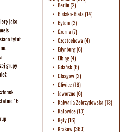
Berlin
(2)
Bielsko-Biała
(14)
ierę jako
Bytom
(2)
heels
Czerna
(7)
siada tytuł
Częstochowa
(4)
nii.
Edynburg
(6)
a
Elbląg
(4)
zej grupy
Gdańsk
(6)
nież
Glasgow
(2)
Gliwice
(18)
członek
Jaworzno
(6)
statnie 16
Kalwaria Zebrzydowska
(13)
Katowice
(13)
grup
Kęty
(16)
Krakow
(360)