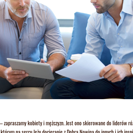
 – zapraszamy kobiety i mężczyzn. Jest ono skierowane do liderów r
 którym na sercu leży docieranie z Dobrą Nowiną do innych i ich insp