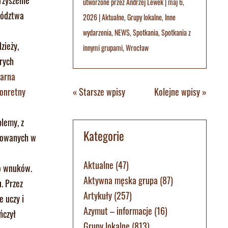
utworzone przez
Andrzej Lewek
|
maj 6,
wództwa
2026
|
Aktualne
,
Grupy lokalne
,
Inne
wydarzenia
,
NEWS
,
Spotkania
,
Spotkania z
zieży,
innymi grupami
,
Wrocław
rych
iarna
« Starsze wpisy
Kolejne wpisy »
konretny
blemy, z
Kategorie
zmowanych w
Aktualne
(47)
ro wnuków.
Aktywna męska grupa
(87)
. Przez
Artykuły
(257)
e uczy i
Azymut – informacje
(16)
ńczył
Grupy lokalne
(813)