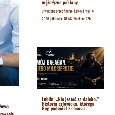
mężczyzna posłany
utworzone przez
Andrzej Lewek
|
maj 14,
2026
|
Aktualne
,
NEWS
,
Weekend 72h
Lublin: „Nie jesteś za daleko.”
Historia człowieka, którego
óżnych
Bóg podniósł z chaosu.
irowanie.