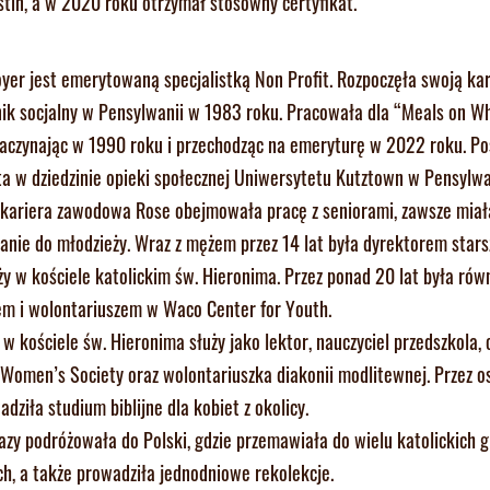
tin, a w 2020 roku otrzymał stosowny certyfikat.
yer jest emerytowaną specjalistką Non Profit. Rozpoczęła swoją kar
ik socjalny w Pensylwanii w 1983 roku. Pracowała dla “Meals on W
aczynając w 1990 roku i przechodząc na emeryturę w 2022 roku. Po
ta w dziedzinie opieki społecznej Uniwersytetu Kutztown w Pensylwa
 kariera zawodowa Rose obejmowała pracę z seniorami, zawsze miał
anie do młodzieży. Wraz z mężem przez 14 lat była dyrektorem stars
y w kościele katolickim św. Hieronima. Przez ponad 20 lat była rów
m i wolontariuszem w Waco Center for Youth.
w kościele św. Hieronima służy jako lektor, nauczyciel przedszkola, 
 Women’s Society oraz wolontariuszka diakonii modlitewnej. Przez o
adziła studium biblijne dla kobiet z okolicy.
azy podróżowała do Polski, gdzie przemawiała do wielu katolickich 
ch, a także prowadziła jednodniowe rekolekcje.