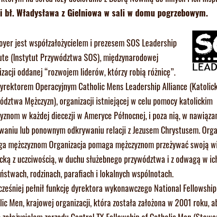
ii bł. Władysława z Gielniowa w sali w domu pogrzebowym.
Moyer jest współzałożycielem i prezesem SOS Leadership
tute (Instytut Przywództwa SOS), międzynarodowej
izacji oddanej “rozwojem liderów, którzy robią różnicę”.
Dyrektorem Operacyjnym Catholic Mens Leadership Alliance (Katolick
ództwa Mężczyzn), organizacji istniejącej w celu pomocy katolickim
yznom w każdej diecezji w Ameryce Północnej, i poza nią, w nawiązan
waniu lub ponownym odkrywaniu relacji z Jezusem Chrystusem. Orga
a mężczyznom Organizacja pomaga mężczyznom przeżywać swoją w
icką z uczciwością, w duchu służebnego przywództwa i z odwagą w ic
ństwach, rodzinach, parafiach i lokalnych wspólnotach.
wcześniej pełnił funkcję dyrektora wykonawczego National Fellowship
lic Men, krajowej organizacji, która została założona w 2001 roku, 
 założycielem zarządu Central TX Fellowship of Catholic Men (Stowa