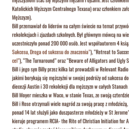
Katolickich Mężczyzn Centralnego Texasu) oraz członkiem zał
Mężczyzn).
Bill przemawiał do liderów na całym świecie na temat przywó
rekolekcjach i zjazdach szkolnych. Był głównym mówcą na wie
uczestniczyło ponad 200 000 osób. Jest współautorem 4 książ
Sukcesu, Droga od sukcesu do znaczenia”
), “Retreat to Succes
cel”
), “The Turnaround” oraz “Beware of Alligators and Ugly S
Bill i jego syn Billy przez kilka lat prowadzili w Relevant Rad
jakimi borykają się mężczyźni w swojej podróży od sukcesu do 
diecezji Austin i 30 rekolekcji dla mężczyzn w całych Stanach
Bill Moyer mieszka w Waco, w stanie Texas, ze swoją czterdzi
Bill i Rose otrzymali wiele nagród za swoją pracę z młodzież
ponad 14 lat służyli jako duszpasterze młodzieży w St Jerome’s
kieruje programem RCIA- the Rite of Christian Initiation for A