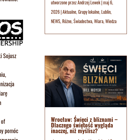
utworzone przez
Andrzej Lewek
|
maj 6,
2026
|
Aktualne
,
Grupy lokalne
,
Lublin
,
NEWS
,
Różne
,
Świadectwa
,
Wiara
,
Wiedza
i Sojusz
iu,
nizacja
iarę
h
Wrocław: Święci z bliznami –
 of
Dlaczego świętość wygląda
inaczej, niż myślisz?
aby pomóc
rzyszenie