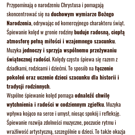
Przypominają o narodzeniu Chrystusa i pomagają
skoncentrować się na
duchowym wymiarze Bożego
Narodzenia
, odrywając od komercyjnego charakteru świąt.
Śpiewanie kolęd w gronie rodziny
buduje radosną, ciepłą
atmosferę pełną miłości i wzajemnego szacunku
.
Muzyka
jednoczy i sprzyja wspólnemu przeżywaniu
świątecznej radości
. Kolędy często śpiewa się razem z
dziadkami, rodzicami i dziećmi. To sposób na
łączenie
pokoleń oraz uczenie dzieci szacunku dla historii i
tradycji rodzinnych
.
Wspólne śpiewanie kolęd pomaga
odnaleźć chwilę
wytchnienia i radości w codziennym zgiełku
. Muzyka
wpływa kojąco na serce i umysł, niosąc spokój i refleksję.
Śpiewanie rozwija zdolności muzyczne, poczucie rytmu i
wrażliwość artystyczną, szczególnie u dzieci. To także okazja