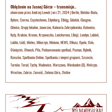
Oblężenie na Jasnej Górze – transmisje..
utworzone przez
Andrzej Lewek
|
wrz 21, 2024
|
Berlin
,
Bielsko-Biała
,
Bytom
,
Czerna
,
Częstochowa
,
Edynburg
,
Elbląg
,
Gdańsk
,
Glasgow
,
Gliwice
,
Grupy lokalne
,
Jaworzno
,
Kalwaria Zebrzydowska
,
Katowice
,
Kęty
,
Krakow
,
Krosno
,
Krzywaczka
,
Lanckorona
,
LIbiąż
,
Londyn
,
Lubień
,
Lublin
,
Łódź
,
Mielec
,
Mikorzyn
,
Minione
,
NEWS
,
Olkusz
,
Opole
,
Oslo
,
Oświęcim
,
Otwock
,
Piła
,
Podsumowania spotkań
,
Poznan
,
Rybnik
,
Rzeszów
,
Spotkania Online
,
Spotkania z innymi grupami
,
Szczecin
,
Tarnów
,
Toruń
,
Tychy
,
Wadowice
,
Warszawa
,
Wiesbaden (D)
,
Wołczyn
,
Wrocław
,
Zabrze
,
Zamość
,
Zielona Góra
,
Złotów