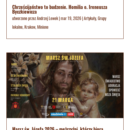
Chrześcijaństwo to budzenie. Homilia o. Ireneusza
Byczkiewicza
utworzone przez
Andrzej Lewek
|
mar 19, 2026
|
Artykuły
,
Grupy
lokalne
,
Krakow
,
Minione
Marsz św. Józefa 2026 – mężczyźni, którzy biorą