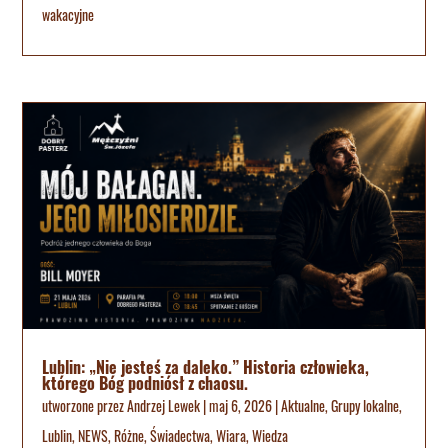
wakacyjne
Lublin: „Nie jesteś za daleko.” Historia człowieka,
którego Bóg podniósł z chaosu.
utworzone przez
Andrzej Lewek
|
maj 6, 2026
|
Aktualne
,
Grupy lokalne
,
Lublin
,
NEWS
,
Różne
,
Świadectwa
,
Wiara
,
Wiedza