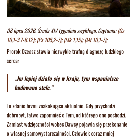
08 lipca 2026. Środa XIV tygodnia zwykłego. Czytania:
(Oz
10,1-3.7-8.12); (Ps 105,2-7); (Mk 1,15); (Mt 10,1-7);
Prorok Ozeasz stawia niezwykle trafną diagnozę ludzkiego
serca:
„Im lepiej działo się w kraju, tym wspanialsze
budowano stele.”
To zdanie brzmi zaskakująco aktualnie. Gdy przychodzi
dobrobyt, łatwo zapomnieć o Tym, od którego ono pochodzi.
Zamiast wdzięczności wobec Dawcy pojawia się przekonanie
o własnej samowystarczalności. Człowiek coraz mniej