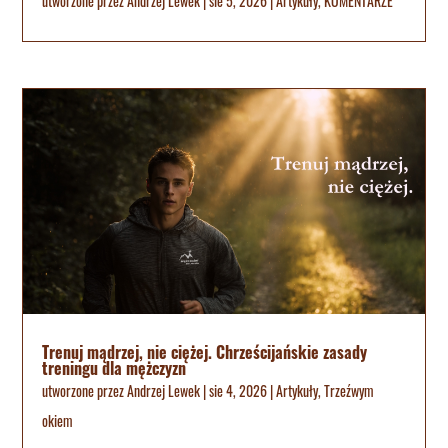
utworzone przez
Andrzej Lewek
|
sie 5, 2026
|
Artykuły
,
KOMENTARZE
Trenuj mądrzej, nie ciężej. Chrześcijańskie zasady
treningu dla mężczyzn
utworzone przez
Andrzej Lewek
|
sie 4, 2026
|
Artykuły
,
Trzeźwym
okiem