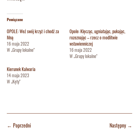
Powiązane
OPOLE: Weź swój krzyż i chodź za
Opole: Klęcząc, ugniatając, pukając,
Mną
rozeznając – rzecz o modlitwie
16 maja 2022
wstawienniczej
W „Grupy lokalne"
16 maja 2022
W „Grupy lokalne"
Kierunek Kalwaria
14 maja 2023
W „Kęty"
←
Poprzedni
Następny
→