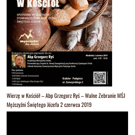
Wierzę w Kościół – Abp Grzegorz Ryś – Walne Zebranie MŚJ
Mężczyźni Świętego Józefa 2 czerwca 2019