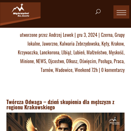
utworzone przez
Andrzej Lewek
|
gru 3, 2024
|
Czerna
,
Grupy
lokalne
,
Jaworzno
,
Kalwaria Zebrzydowska
,
Kęty
,
Krakow
,
Krzywaczka
,
Lanckorona
,
LIbiąż
,
Lubień
,
Małżeństwo
,
Męskość
,
Minione
,
NEWS
,
Ojcostwo
,
Olkusz
,
Oświęcim
,
Posługa
,
Praca
,
Tarnów
,
Wadowice
,
Weekend 72h
|
0 komentarzy
Twórcza Odwaga – dzień skupienia dla mężczyzn z
regionu Krakowskiego