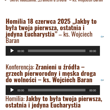
Homilia 18 czerwca 2025 „Jakby to
była twoja pierwsza, ostatnia i
jedyna Eucharystia”
– ks. Wojciech
Baran
Odtwarzacz
00:00
00:00
plików
dźwiękowych
Konferencja:
Zranieni u źródła –
grzech pierworodny i męska droga
do wolności – ks. Wojciech Baran
Odtwarzacz
00:00
00:00
plików
Homilia:
Jakby to była twoja pierwsza,
ostatnia i jedyna Eucharystia
dźwiękowych