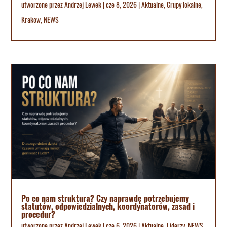
utworzone przez
Andrzej Lewek
|
cze 8, 2026
|
Aktualne
,
Grupy lokalne
,
Krakow
,
NEWS
Po co nam struktura? Czy naprawdę potrzebujemy
statutów, odpowiedzialnych, koordynatorów, zasad i
procedur?
utworzone przez
Andrzej Lewek
|
cze 6, 2026
|
Aktualne
,
Liderzy
,
NEWS
,