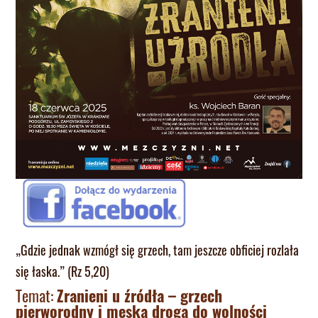
„Gdzie jednak wzmógł się grzech, tam jeszcze obficiej rozlała
się łaska.” (Rz 5,20)
Temat:
Zranieni u źródła – grzech
pierworodny i męska droga do wolności