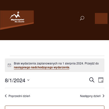
Wydarzenia
for
Brak wydarzenia zaplanowanych na 1 sierpnia 2024. Przejdź do
Powiadomienie
następnego nadchodzącego wydarzenia
.
1
Wydarzen
Wyd
sierpnia
8/1/2024
Szukaj
Dzień
Wid
Nawigacj
2024
Wybierz
nawi
po
datę.
wyszukiw
Poprzedni dzień
Następny dzień
i