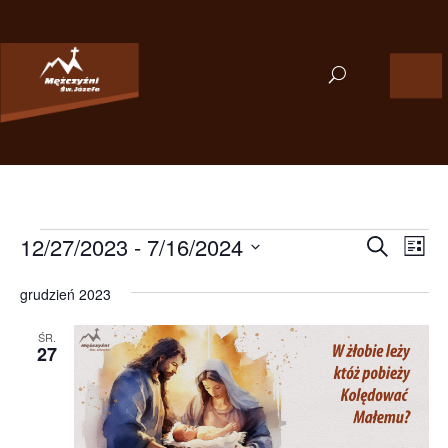
Wydarzenia
Wydarzen
Wyd
12/27/2023
 - 
7/16/2024
Szukaj
Lista
Wid
Nawigacj
Wybierz
nawi
po
grudzień 2023
datę.
wyszukiw
i
ŚR.
27
widokac