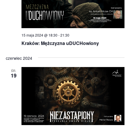
15 maja 2024 @ 18:30
-
21:30
Kraków: Mężczyzna uDUCHowiony
czerwiec 2024
ŚR.
19