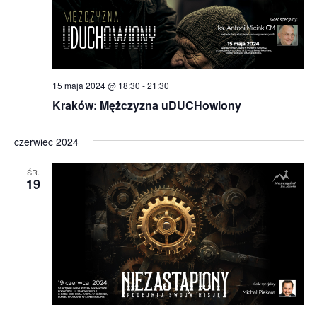
15 maja 2024 @ 18:30
-
21:30
Kraków: Mężczyzna uDUCHowiony
czerwiec 2024
ŚR.
19