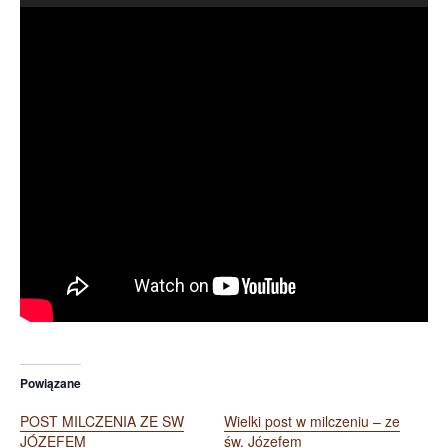
plików
dźwiękowych
Powiązane
POST MILCZENIA ZE SW
Wielki post w milczeniu – ze
JÓZEFEM
św. Józefem