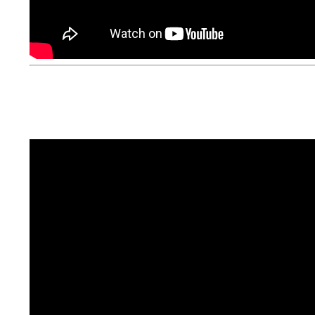
Konferencja:
Nie idź sam! Droga mężcz