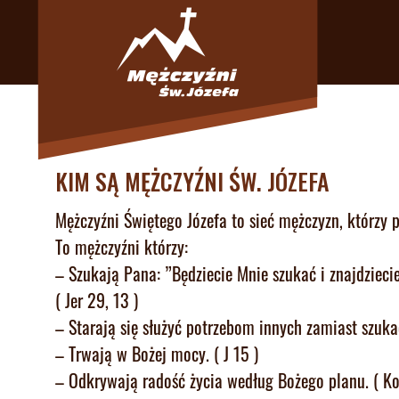
KIM SĄ MĘŻCZYŹNI ŚW. JÓZEFA
Mężczyźni Świętego Józefa to sieć mężczyzn, którzy
To mężczyźni którzy:
– Szukają Pana: ”Będziecie Mnie szukać i znajdzieci
( Jer 29, 13 )
– Starają się służyć potrzebom innych zamiast szukać
– Trwają w Bożej mocy. ( J 15 )
– Odkrywają radość życia według Bożego planu. ( Kol