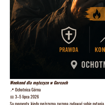
Weekend dla mężczyzn w Gorcach
📍 Ochotnica Górna
📅 3–5 lipca 2026
Są momenty, kiedy mężczyzna zaczyna zadawać sobie pytania, k