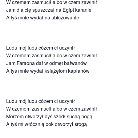
W czemem zasmucił albo w czem zawinił
Jam dla cię spuszczał na Egipt karanie
A tyś mnie wydał na ubiczowanie
Ludu mój ludu cóżem ci uczynił
W czemem zasmucił albo w czem zawinił
Jam Faraona dał w odmęt bałwanów
A tyś mnie wydał książętom kapłanów
Ludu mój ludu cóżem ci uczynił
W czemem zasmucił albo w czem zawinił
Morzem otworzył byś szedł suchą nogą
A tyś mi włócznią bok otworzył srogą