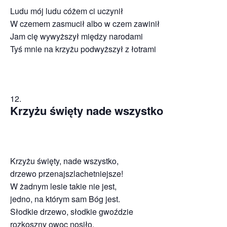
Ludu mój ludu cóżem ci uczynił
W czemem zasmucił albo w czem zawinił
Jam cię wywyższył między narodami
Tyś mnie na krzyżu podwyższył z łotrami
Krzyżu święty nade wszystko
Krzyżu święty, nade wszystko,
drzewo przenajszlachetniejsze!
W żadnym lesie takie nie jest,
jedno, na którym sam Bóg jest.
Słodkie drzewo, słodkie gwoździe
rozkoszny owoc nosiło.