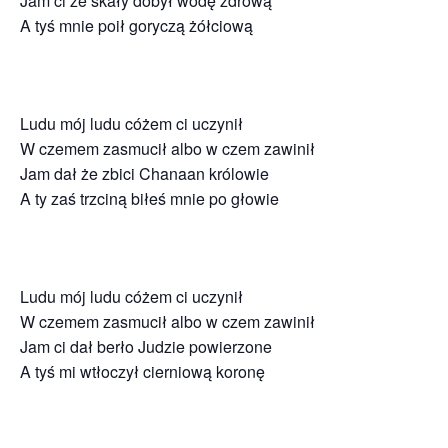
Jam ci ze skały dobył wodę zdrową
A tyś mnie poił goryczą żółciową
Ludu mój ludu cóżem ci uczynił
W czemem zasmucił albo w czem zawinił
Jam dał że zbici Chanaan królowie
A ty zaś trzciną biłeś mnie po głowie
Ludu mój ludu cóżem ci uczynił
W czemem zasmucił albo w czem zawinił
Jam ci dał berło Judzie powierzone
A tyś mi wtłoczył cierniową koronę