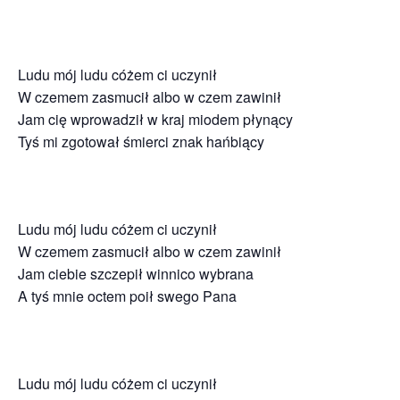
Ludu mój ludu cóżem ci uczynił
W czemem zasmucił albo w czem zawinił
Jam cię wprowadził w kraj miodem płynący
Tyś mi zgotował śmierci znak hańbiący
Ludu mój ludu cóżem ci uczynił
W czemem zasmucił albo w czem zawinił
Jam ciebie szczepił winnico wybrana
A tyś mnie octem poił swego Pana
Ludu mój ludu cóżem ci uczynił