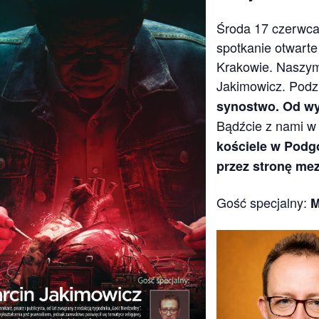
Środa 17 czerwca
spotkanie otwart
Krakowie. Naszym
Jakimowicz. Podzi
synostwo. Od wy
Bądźcie z nami w
kościele w Podgó
przez stronę mez
Gość specjalny:
M