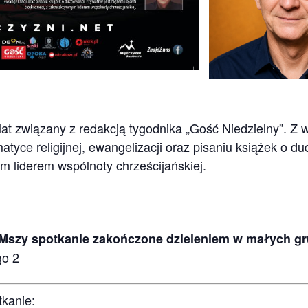
d lat związany z redakcją tygodnika „Gość Niedzielny”. Z 
tyce religijnej, ewangelizacji oraz pisaniu książek o d
ym liderem wspólnoty chrześcijańskiej.
Mszy spotkanie zakończone dzieleniem w małych g
go 2
kanie: