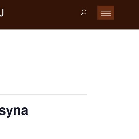
U
 syna