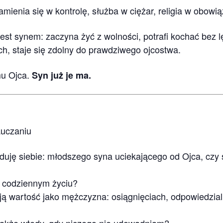
mienia się w kontrolę, służba w ciężar, religia w obowi
est synem: zaczyna żyć z wolności, potrafi kochać bez 
, staje się zdolny do prawdziwego ojcostwa.
mu Ojca.
Syn już je ma.
auczaniu
duję siebie: młodszego syna uciekającego od Ojca, czy st
m codziennym życiu?
ą wartość jako mężczyzna: osiągnięciach, odpowiedzialno
 także wtedy, gdy niczego nie udowadniam?