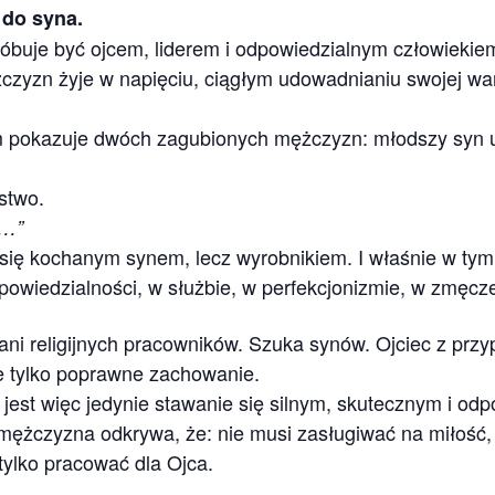
 do syna.
uje być ojcem, liderem i odpowiedzialnym człowiekiem
czyzn żyje w napięciu, ciągłym udowadnianiu swojej war
pokazuje dwóch zagubionych mężczyzn: młodszy syn uci
stwo.
ę…”
je się kochanym synem, lecz wyrobnikiem. I właśnie w ty
odpowiedzialności, w służbie, w perfekcjonizmie, w zmęcz
ani religijnych pracowników. Szuka synów. Ojciec z prz
ie tylko poprawne zachowanie.
est więc jedynie stawanie się silnym, skutecznym i od
 mężczyzna odkrywa, że: nie musi zasługiwać na miłość,
tylko pracować dla Ojca.