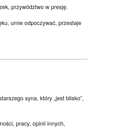
ązek, przywództwo w presję.
lęku, umie odpoczywać, przestaje
arszego syna, który „jest blisko”,
ści, pracy, opinii innych,