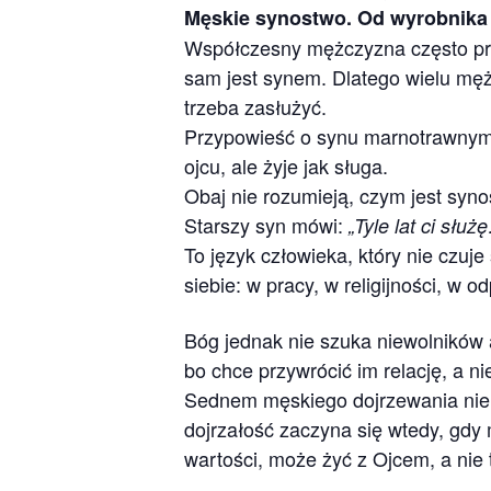
Męskie synostwo. Od wyrobnika
Współczesny mężczyzna często prób
sam jest synem. Dlatego wielu męż
trzeba zasłużyć.
Przypowieść o synu marnotrawnym 
ojcu, ale żyje jak sługa.
Obaj nie rozumieją, czym jest syno
Starszy syn mówi:
„Tyle lat ci służ
To język człowieka, który nie czu
siebie: w pracy, w religijności, w 
Bóg jednak nie szuka niewolników 
bo chce przywrócić im relację, a n
Sednem męskiego dojrzewania nie j
dojrzałość zaczyna się wtedy, gdy
wartości, może żyć z Ojcem, a nie 