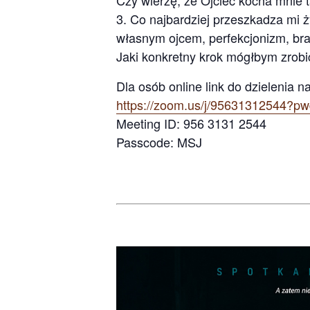
Co najbardziej przeszkadza mi ży
własnym ojcem, perfekcjonizm, br
Jaki konkretny krok mógłbym zrobić
Dla osób online link do dzielenia 
https://zoom.us/j/956313125
Meeting ID: 956 3131 2544
Passcode: MSJ