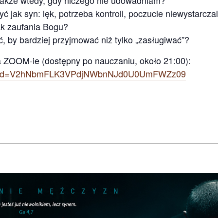
ć jak syn: lęk, potrzeba kontroli, poczucie niewystarczal
ak zaufania Bogu?
, by bardziej przyjmować niż tylko „zasługiwać”?
na ZOOM-ie (dostępny po nauczaniu, około 21:00):
44?pwd=V2hNbmFLK3VPdjNWbnNJd0U0UmFWZz09