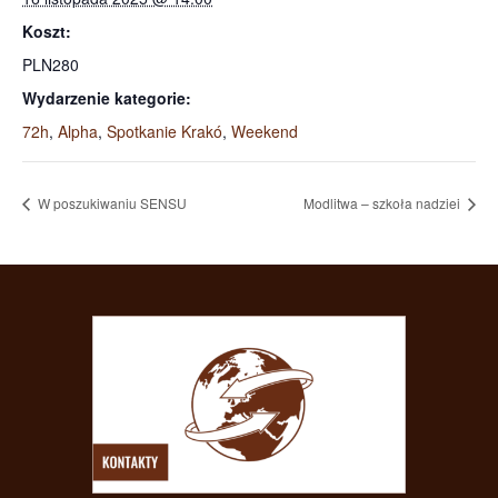
Koszt:
PLN280
Wydarzenie kategorie:
72h
,
Alpha
,
Spotkanie Krakó
,
Weekend
W poszukiwaniu SENSU
Modlitwa – szkoła nadziei