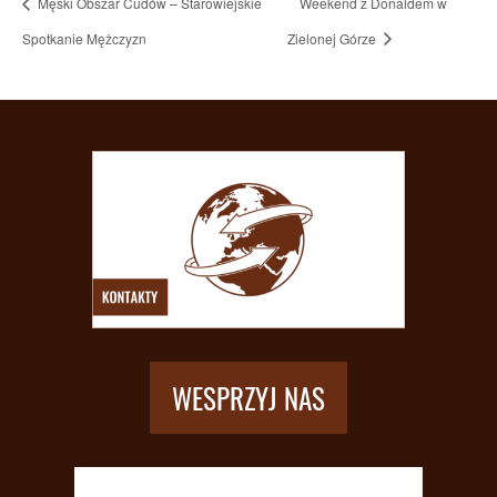
Męski Obszar Cudów – Starowiejskie
Weekend z Donaldem w
Spotkanie Mężczyzn
Zielonej Górze
WESPRZYJ NAS