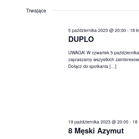
wg
Wybierz
słowa
datę.
Trwające
kluczowego
Wydarzenia.
5 października 2023 @ 20:00
-
18 k
DUPLO
UWAGA! W czwartek 5 października 
zapraszamy wszystkich zainteresow
Dołącz do spotkania […]
19 października 2023 @ 20:00
-
18 
8 Męski Azymut