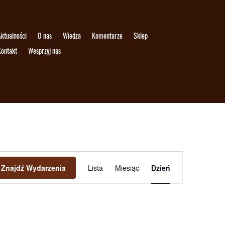
ktualności
O nas
Wiedza
Komentarze
Sklep
Kontakt
Wesprzyj nas
Wydarzenie
Widoki
Znajdź Wydarzenia
Lista
Miesiąc
Dzień
nawigacja