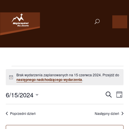
Wydarzenia
for
Brak wydarzenia zaplanowanych na 15 czerwca 2024. Przejdź do
Powiadomienie
następnego nadchodzącego wydarzenia
.
15
Wydarzen
Wyd
czerwca
6/15/2024
Szukaj
Dzień
Wid
Nawigacj
2024
Wybierz
nawi
po
datę.
wyszukiw
Poprzedni dzień
Następny dzień
i