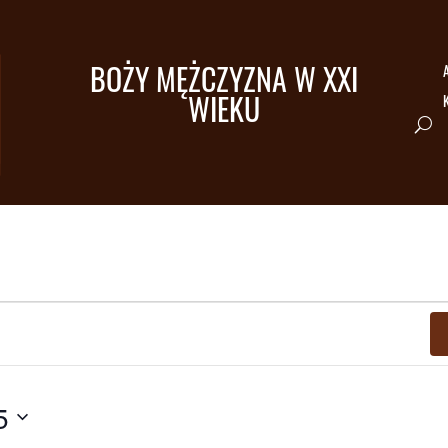
BOŻY MĘŻCZYZNA W XXI
A
WIEKU
5