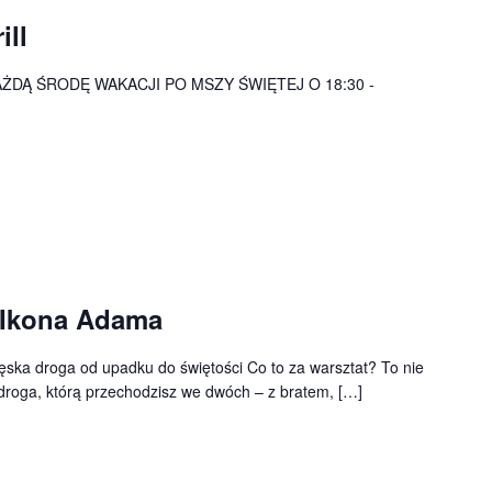
ill
AŻDĄ ŚRODĘ WAKACJI PO MSZY ŚWIĘTEJ O 18:30 -
– Ikona Adama
ska droga od upadku do świętości Co to za warsztat? To nie
 droga, którą przechodzisz we dwóch – z bratem, […]