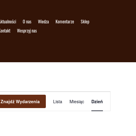
ktualności
O nas
Wiedza
Komentarze
Sklep
Kontakt
Wesprzyj nas
Wydarzenie
Widoki
Znajdź Wydarzenia
Lista
Miesiąc
Dzień
nawigacja