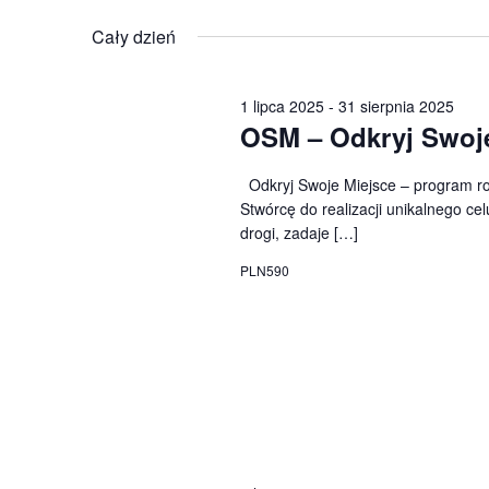
wg
Wybierz
słowa
datę.
Cały dzień
kluczowego
Wydarzenia.
1 lipca 2025
-
31 sierpnia 2025
OSM – Odkryj Swoje
Odkryj Swoje Miejsce – program ro
Stwórcę do realizacji unikalnego 
drogi, zadaje […]
PLN590