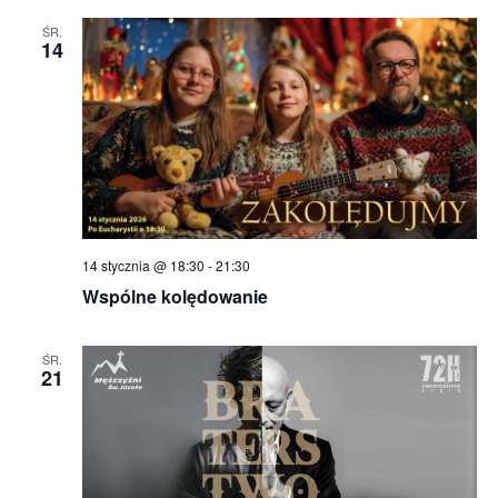
ŚR.
14
14 stycznia @ 18:30
-
21:30
Wspólne kolędowanie
ŚR.
21