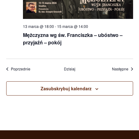
13 marca @ 18:00
-
15 marca @ 14:00
Mężczyzna wg św. Franciszka – ubóstwo –
przyjaźń – pokój
Wydarzenia
Wydar
Poprzednie
Dzisiaj
Następne
Zasubskrybuj kalendarz