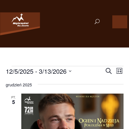
Wydarzenia
Wydarzen
Wyd
12/5/2025
 - 
3/13/2026
Szukaj
Lista
Wid
Nawigacj
Wybierz
nawi
po
grudzień 2025
datę.
wyszukiw
i
PT.
5
widokac