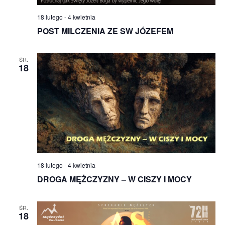
18 lutego
-
4 kwietnia
POST MILCZENIA ZE SW JÓZEFEM
ŚR.
18
18 lutego
-
4 kwietnia
DROGA MĘŻCZYZNY – W CISZY I MOCY
ŚR.
18