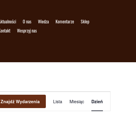
ktualności
O nas
Wiedza
Komentarze
Sklep
Kontakt
Wesprzyj nas
Wydarzenie
Widoki
Znajdź Wydarzenia
Lista
Miesiąc
Dzień
nawigacja