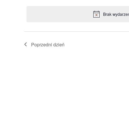
wg
Wybierz
słowa
datę.
Brak wydarze
kluczowego
Wydarzenia.
Poprzedni dzień