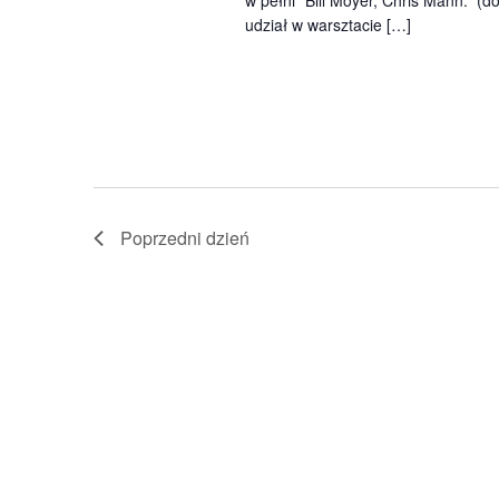
w pełni" Bill Moyer, Chris Mann. (
udział w warsztacie […]
Poprzedni dzień