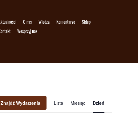
ktualności
O nas
Wiedza
Komentarze
Sklep
Kontakt
Wesprzyj nas
Wydarzenie
Widoki
Znajdź Wydarzenia
Lista
Miesiąc
Dzień
nawigacja