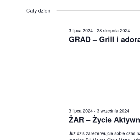
wg
Wybierz
słowa
datę.
Cały dzień
kluczowego
Wydarzenia.
3 lipca 2024
-
28 sierpnia 2024
GRAD – Grill i ador
3 lipca 2024
-
3 września 2024
ŻAR – Życie Aktyw
Już dziś zarezerwujcie sobie czas n