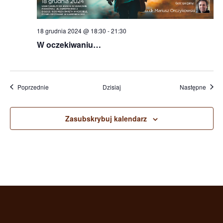
18 grudnia 2024 @ 18:30
-
21:30
W oczekiwaniu…
Wydarzenia
Wydar
Poprzednie
Dzisiaj
Następne
Zasubskrybuj kalendarz