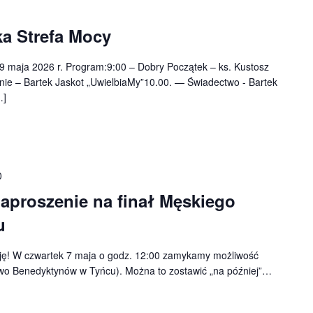
a Strefa Mocy
9 maja 2026 r. Program:9:00 – Dobry Początek – ks. Kustosz
ie – Bartek Jaskot „UwielbiaMy”10.00. — Świadectwo - Bartek
…]
0
proszenie na finał Męskiego
u
ję! W czwartek 7 maja o godz. 12:00 zamykamy możliwość
wo Benedyktynów w Tyńcu). Można to zostawić „na później”…