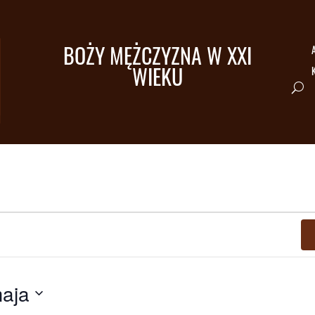
BOŻY MĘŻCZYZNA W XXI
A
WIEKU
aja