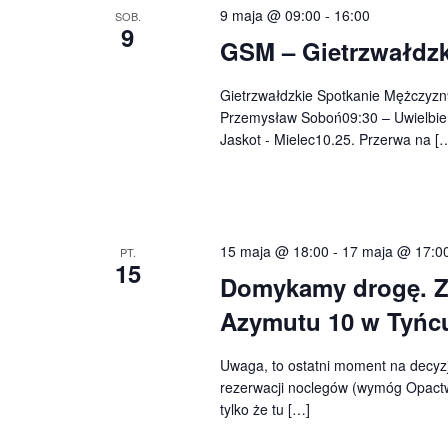
9 maja @ 09:00
-
16:00
SOB.
9
GSM – Gietrzwałdzk
Gietrzwałdzkie Spotkanie Mężczyzn
Przemysław Soboń09:30 – Uwielbien
Jaskot - Mielec10.25. Przerwa na [
15 maja @ 18:00
-
17 maja @ 17:0
PT.
15
Domykamy drogę. Za
Azymutu 10 w Tyńc
Uwaga, to ostatni moment na decyz
rezerwacji noclegów (wymóg Opact
tylko że tu […]