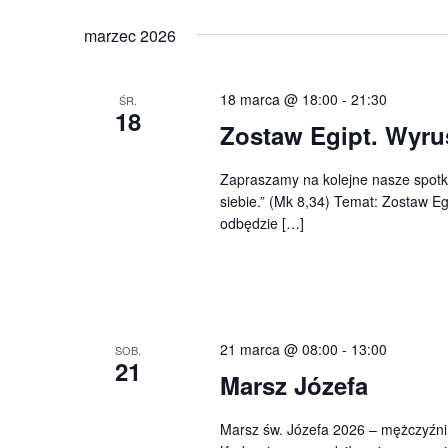
wg
Wybierz
słowa
datę.
marzec 2026
kluczowego
Wydarzenia.
18 marca @ 18:00
-
21:30
ŚR.
18
Zostaw Egipt. Wyru
Zapraszamy na kolejne nasze spotka
siebie.” (Mk 8,34) Temat: Zostaw E
odbędzie […]
21 marca @ 08:00
-
13:00
SOB.
21
Marsz Józefa
Marsz św. Józefa 2026 – mężczyźni,