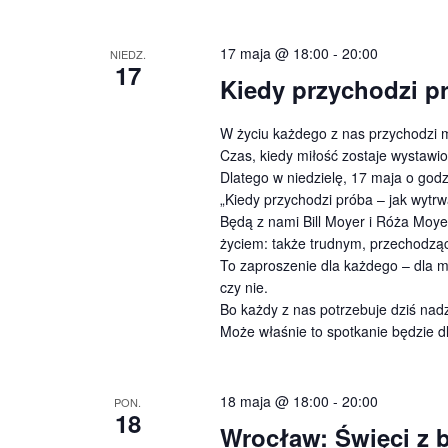
17 maja @ 18:00
-
20:00
NIEDZ.
17
Kiedy przychodzi p
W życiu każdego z nas przychodzi m
Czas, kiedy miłość zostaje wystawio
Dlatego w niedzielę, 17 maja o god
„Kiedy przychodzi próba – jak wytrw
Będą z nami Bill Moyer i Róża Moyer 
życiem: także trudnym, przechodzą
To zaproszenie dla każdego – dla mę
czy nie.
Bo każdy z nas potrzebuje dziś nadz
Może właśnie to spotkanie będzie 
18 maja @ 18:00
-
20:00
PON.
18
Wrocław: Święci z 