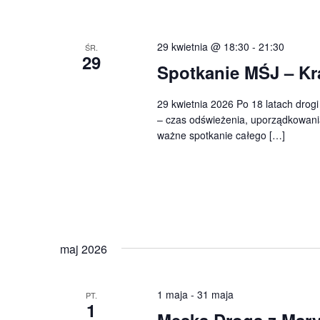
29 kwietnia @ 18:30
-
21:30
ŚR.
29
Spotkanie MŚJ – K
29 kwietnia 2026 Po 18 latach dro
– czas odświeżenia, uporządkowani
ważne spotkanie całego […]
maj 2026
1 maja
-
31 maja
PT.
1
Męska Droga z Mary