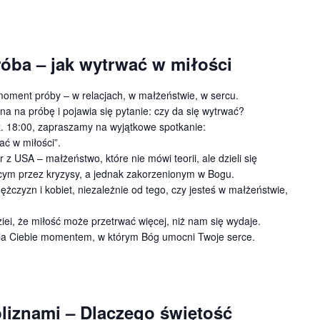
róba – jak wytrwać w miłości
oment próby – w relacjach, w małżeństwie, w sercu.
na na próbę i pojawia się pytanie: czy da się wytrwać?
z. 18:00, zapraszamy na wyjątkowe spotkanie:
ać w miłości”.
z USA – małżeństwo, które nie mówi teorii, ale dzieli się
cym przez kryzysy, a jednak zakorzenionym w Bogu.
żczyzn i kobiet, niezależnie od tego, czy jesteś w małżeństwie,
iei, że miłość może przetrwać więcej, niż nam się wydaje.
dla Ciebie momentem, w którym Bóg umocni Twoje serce.
bliznami – Dlaczego świętość