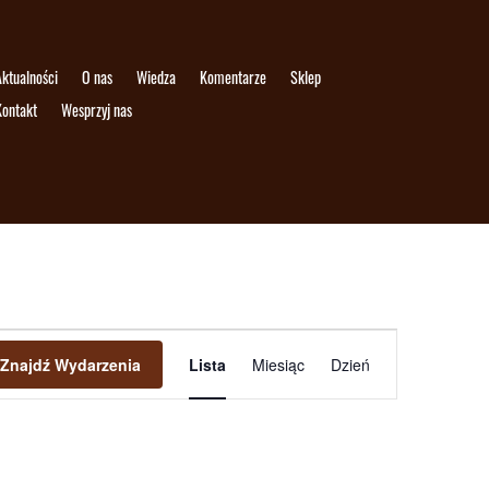
ktualności
O nas
Wiedza
Komentarze
Sklep
Kontakt
Wesprzyj nas
Wydarzenie
Widoki
Znajdź Wydarzenia
Lista
Miesiąc
Dzień
nawigacja