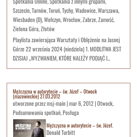
Spotkania Online
,
Spotkania z innymi grupami
,
Szczecin
,
Tarnów
,
Toruń
,
Tychy
,
Wadowice
,
Warszawa
,
Wiesbaden (D)
,
Wołczyn
,
Wrocław
,
Zabrze
,
Zamość
,
Zielona Góra
,
Złotów
Playlista zawierająca Warsztaty i Oblężenie na Jasnej
Górze 22 września 2024 (niedziela) 1. MODLITWA JEST
DZISIAJ „WYZWANIEM, KTÓRE NALEŻY PODJĄĆ I...
Mężczyzna w autorytecie – św. Józef – Otwock
(mazowieckie) 27.03.2012
utworzone przez
msj-main
|
mar 6, 2012
|
Otwock
,
Podsumowania spotkań
,
Posługa
Mężczyzna w autorytecie – św. Józef.
Donald Turbitt