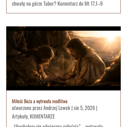
chwałę na górze Tabor? Komentarz do Mt 17,1–9
Miłość Boża a wytrwała modlitwa
utworzone przez
Andrzej Lewek
|
sie 5, 2026
|
Artykuły
,
KOMENTARZE
„Ukochałem cię odwieczną miłością” – wytrwała