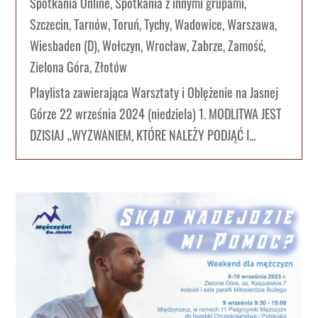
Spotkania Online
,
Spotkania z innymi grupami
,
Szczecin
,
Tarnów
,
Toruń
,
Tychy
,
Wadowice
,
Warszawa
,
Wiesbaden (D)
,
Wołczyn
,
Wrocław
,
Zabrze
,
Zamość
,
Zielona Góra
,
Złotów
Playlista zawierająca Warsztaty i Oblężenie na Jasnej
Górze 22 września 2024 (niedziela) 1. MODLITWA JEST
DZISIAJ „WYZWANIEM, KTÓRE NALEŻY PODJĄĆ I...