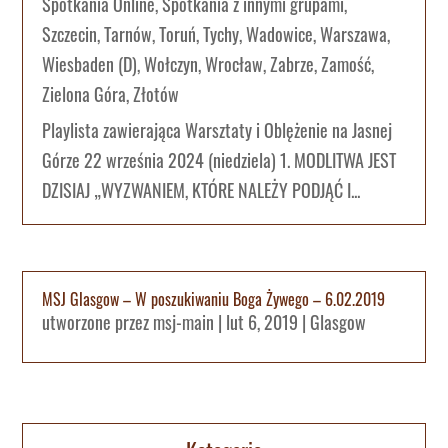
Spotkania Online
,
Spotkania z innymi grupami
,
Szczecin
,
Tarnów
,
Toruń
,
Tychy
,
Wadowice
,
Warszawa
,
Wiesbaden (D)
,
Wołczyn
,
Wrocław
,
Zabrze
,
Zamość
,
Zielona Góra
,
Złotów
Playlista zawierająca Warsztaty i Oblężenie na Jasnej
Górze 22 września 2024 (niedziela) 1. MODLITWA JEST
DZISIAJ „WYZWANIEM, KTÓRE NALEŻY PODJĄĆ I...
MSJ Glasgow – W poszukiwaniu Boga Żywego – 6.02.2019
utworzone przez
msj-main
|
lut 6, 2019
|
Glasgow