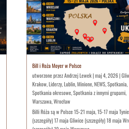
Bill i Roża Moyer w Polsce
utworzone przez
Andrzej Lewek
|
maj 4, 2026
|
Gli
Krakow
,
Liderzy
,
Lublin
,
Minione
,
NEWS
,
Spotkania
,
Spotkania okresowe
,
Spotkania z innymi grupami
,
Warszawa
,
Wrocław
Billi Róża są w Polsce 15-21 maja, 15-17 maja Tyni
(szczegóły) 17 maja Gliwice (szczegóły) 18 maja W