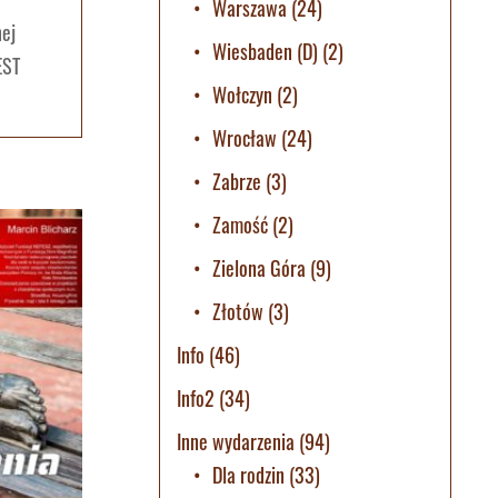
Warszawa
(24)
nej
Wiesbaden (D)
(2)
EST
Wołczyn
(2)
Wrocław
(24)
Zabrze
(3)
Zamość
(2)
Zielona Góra
(9)
Złotów
(3)
Info
(46)
Info2
(34)
Inne wydarzenia
(94)
Dla rodzin
(33)