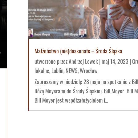
Małżeństwo (nie)doskonałe – Środa Śląska
utworzone przez
Andrzej Lewek
|
maj 14, 2023
|
Gr
lokalne
,
Lublin
,
NEWS
,
Wrocław
Zapraszamy w niedzielę 28 maja na spotkanie z Bil
Różą Moyerami do Środy Śląskiej. Bill Moyer Bill 
Bill Moyer jest współzałożycielem i...