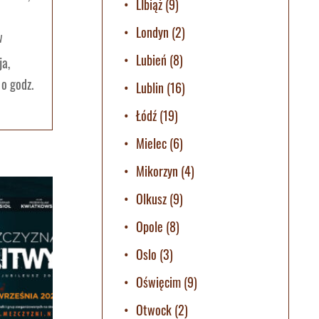
LIbiąż
(9)
Londyn
(2)
w
Lubień
(8)
ja,
o godz.
Lublin
(16)
Łódź
(19)
Mielec
(6)
Mikorzyn
(4)
Olkusz
(9)
Opole
(8)
Oslo
(3)
Oświęcim
(9)
Otwock
(2)