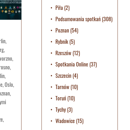
Piła
(2)
Podsumowania spotkań
(308)
Poznan
(54)
lin
,
Rybnik
(5)
rg
,
Rzeszów
(12)
worzno
,
Spotkania Online
(37)
rosno
,
Szczecin
(4)
lin
,
le
,
Oslo
,
Tarnów
(10)
oznan
,
Toruń
(10)
nymi
Tychy
(3)
ze
,
Wadowice
(15)