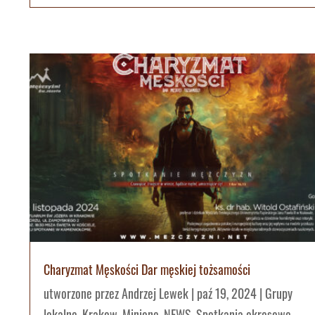
Charyzmat Męskości Dar męskiej tożsamości
utworzone przez
Andrzej Lewek
|
paź 19, 2024
|
Grupy
lokalne
,
Krakow
,
Minione
,
NEWS
,
Spotkania okresowe
,