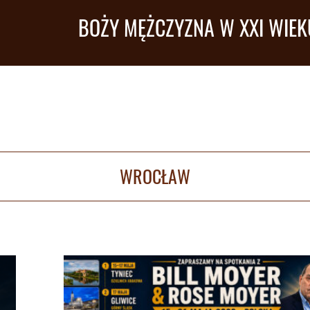
BOŻY MĘŻCZYZNA W XXI WIEK
WROCŁAW