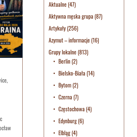
Aktualne
(47)
Aktywna męska grupa
(87)
Artykuły
(256)
Azymut – informacje
(16)
Grupy lokalne
(813)
Berlin
(2)
Bielsko-Biała
(14)
wice
,
Bytom
(2)
Czerna
(7)
Częstochowa
(4)
ec
Edynburg
(6)
rocław
Elbląg
(4)