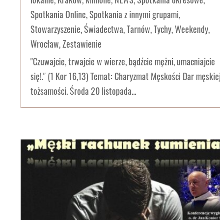
Spotkania Online
,
Spotkania z innymi grupami
,
Stowarzyszenie
,
Świadectwa
,
Tarnów
,
Tychy
,
Weekendy
,
Wrocław
,
Zestawienie
"Czuwajcie, trwajcie w wierze, bądźcie mężni, umacniajcie
się!." (1 Kor 16,13) Temat: Charyzmat Męskości Dar męskie
tożsamości. Środa 20 listopada...