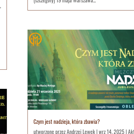
(szczegóły) 19 maja Warszawa...
,
Czym jest nadzieja, która zbawia?
utworzone przez
Andrzej Lewek
|
wrz 14, 2025
|
Ak