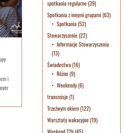
spotkania regularne
(39)
Spotkania z innymi grupami
(63)
Spotkania
(52)
Stowarzyszenie
(22)
Informacje Stowarzyszenia
(13)
upy
Świadectwa
(16)
Różne
(9)
lem i
Weekendy
(6)
Moyer
transmisje
(1)
Trzeźwym okiem
(122)
Warsztaty wakacyjne
(19)
Weekend 72h
(45)