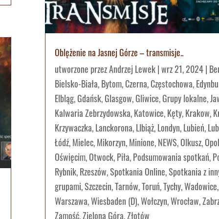
Oblężenie na Jasnej Górze – transmisje..
utworzone przez
Andrzej Lewek
|
wrz 21, 2024
|
Ber
Bielsko-Biała
,
Bytom
,
Czerna
,
Częstochowa
,
Edynbu
Elbląg
,
Gdańsk
,
Glasgow
,
Gliwice
,
Grupy lokalne
,
Ja
Kalwaria Zebrzydowska
,
Katowice
,
Kęty
,
Krakow
,
K
Krzywaczka
,
Lanckorona
,
LIbiąż
,
Londyn
,
Lubień
,
Lub
Łódź
,
Mielec
,
Mikorzyn
,
Minione
,
NEWS
,
Olkusz
,
Opo
Oświęcim
,
Otwock
,
Piła
,
Podsumowania spotkań
,
P
Rybnik
,
Rzeszów
,
Spotkania Online
,
Spotkania z in
grupami
,
Szczecin
,
Tarnów
,
Toruń
,
Tychy
,
Wadowice
,
Warszawa
,
Wiesbaden (D)
,
Wołczyn
,
Wrocław
,
Zabr
Zamość
,
Zielona Góra
,
Złotów