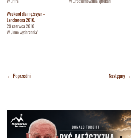
W „Piła"
W „Podsumowania spotkań"
Weekend dla mężczyzn –
Lanckorona 2010.
29 czerwca 2010
W „Inne wydarzenia"
←
Poprzedni
Następny
→