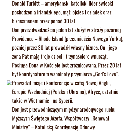
Donald Turbitt – amerykański katolicki lider świecki
pochodzenia irlandzkiego, mąż, ojciec i dziadek oraz
biznesmenem przez ponad 30 lat.
Don przez dwadzieścia jeden lat służył w straży pożarnej
Providence – Rhode Island (przedmieścia Nowego Yorku),
później przez 30 lat prowadził własny biznes. On i jego
żona Pat mają troje dzieci i trzynaścioro wnucząt.
Posługa Dona w Kościele jest zróżnicowana. Przez 20 lat
był koordynatorem wspólnoty przymierza „God’s Love”.
Prowadził misje i konferencje w całej Nowej Anglii,
Europie Wschodniej (Polska i Ukraina), Afryce, ostatnio
także w Wietnamie i na Syberii.
Don jest przewodniczącym międzynarodoqwego ruchu
Mężczyzn Świętego Józefa. Współtworzy „Renewal
Ministry” – Katolicką Koordynację Odnowy