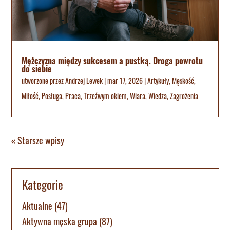
Mężczyzna między sukcesem a pustką. Droga powrotu
do siebie
utworzone przez
Andrzej Lewek
|
mar 17, 2026
|
Artykuły
,
Męskość
,
Miłość
,
Posługa
,
Praca
,
Trzeźwym okiem
,
Wiara
,
Wiedza
,
Zagrożenia
« Starsze wpisy
Kategorie
Aktualne
(47)
Aktywna męska grupa
(87)