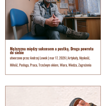
Mężczyzna między sukcesem a pustką. Droga powrotu
do siebie
utworzone przez
Andrzej Lewek
|
mar 17, 2026
|
Artykuły
,
Męskość
,
Miłość
,
Posługa
,
Praca
,
Trzeźwym okiem
,
Wiara
,
Wiedza
,
Zagrożenia