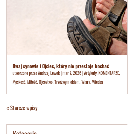
Dwaj synowie i Ojciec, który nie przestaje kochać
utworzone przez
Andrzej Lewek
|
mar 7, 2026
|
Artykuły
,
KOMENTARZE
,
Męskość
,
Miłość
,
Ojcostwo
,
Trzeźwym okiem
,
Wiara
,
Wiedza
« Starsze wpisy
Kategorie