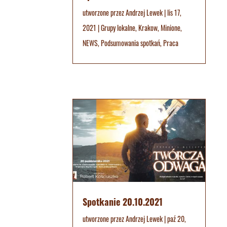
utworzone przez
Andrzej Lewek
|
lis 17,
2021
|
Grupy lokalne
,
Krakow
,
Minione
,
NEWS
,
Podsumowania spotkań
,
Praca
Spotkanie 20.10.2021
utworzone przez
Andrzej Lewek
|
paź 20,