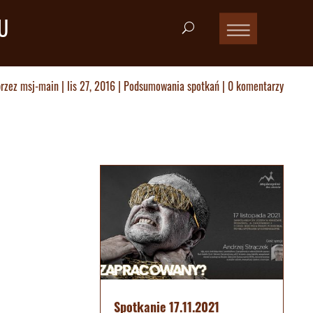
U
przez
msj-main
|
lis 27, 2016
|
Podsumowania spotkań
|
0 komentarzy
Spotkanie 17.11.2021