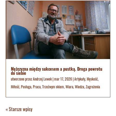
Mężczyzna między sukcesem a pustką. Droga powrotu
do siebie
utworzone przez
Andrzej Lewek
|
mar 17, 2026
|
Artykuły
,
Męskość
,
Miłość
,
Posługa
,
Praca
,
Trzeźwym okiem
,
Wiara
,
Wiedza
,
Zagrożenia
« Starsze wpisy