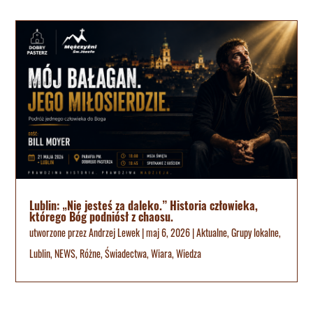
Lublin: „Nie jesteś za daleko.” Historia człowieka,
którego Bóg podniósł z chaosu.
utworzone przez
Andrzej Lewek
|
maj 6, 2026
|
Aktualne
,
Grupy lokalne
,
Lublin
,
NEWS
,
Różne
,
Świadectwa
,
Wiara
,
Wiedza