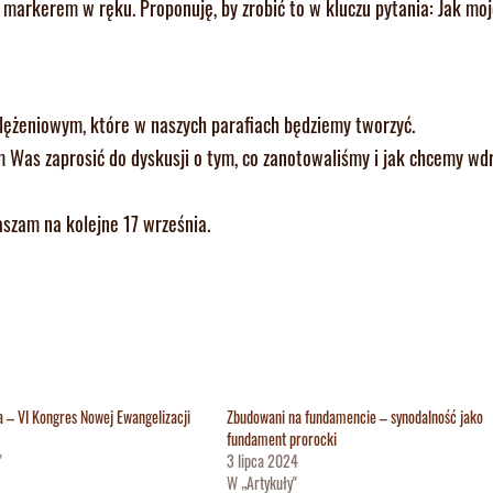
markerem w ręku. Proponuję, by zrobić to w kluczu pytania: Jak mo
lężeniowym, które w naszych parafiach będziemy tworzyć.
m Was zaprosić do dyskusji o tym, co zanotowaliśmy i jak chcemy wd
aszam na kolejne 17 września.
a – VI Kongres Nowej Ewangelizacji
Zbudowani na fundamencie – synodalność jako
fundament prorocki
"
3 lipca 2024
W „Artykuły"