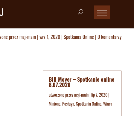
U
zone przez
msj-main
|
wrz 1, 2020
|
Spotkania Online
|
0 komentarzy
Bill Moyer – Spotkanie online
8.07.2020
utworzone przez
msj-main
|
lip 7, 2020
|
Minione
,
Posługa
,
Spotkania Online
,
Wiara