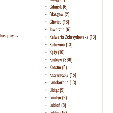
Gdańsk
(6)
Glasgow
(2)
Gliwice
(18)
Jaworzno
(6)
Następny
→
Kalwaria Zebrzydowska
(13)
Katowice
(13)
Kęty
(16)
Krakow
(360)
Krosno
(5)
Krzywaczka
(15)
Lanckorona
(13)
LIbiąż
(9)
Londyn
(2)
Lubień
(8)
Lublin
(16)