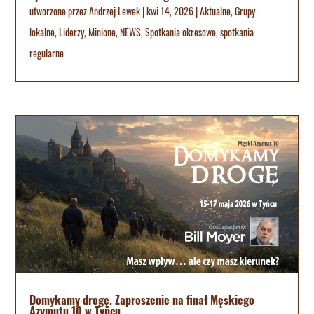
utworzone przez
Andrzej Lewek
|
kwi 14, 2026
|
Aktualne
,
Grupy
lokalne
,
Liderzy
,
Minione
,
NEWS
,
Spotkania okresowe
,
spotkania
regularne
Domykamy drogę. Zaproszenie na finał Męskiego
Azymutu 10 w Tyńcu