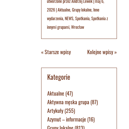
utworzone przez
Andrzej Lewek
|
maj 6,
2026
|
Aktualne
,
Grupy lokalne
,
Inne
wydarzenia
,
NEWS
,
Spotkania
,
Spotkania z
innymi grupami
,
Wrocław
« Starsze wpisy
Kolejne wpisy »
Kategorie
Aktualne
(47)
Aktywna męska grupa
(87)
Artykuły
(255)
Azymut – informacje
(16)
Grupy lokalne
(813)