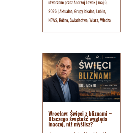
utworzone przez
Andrzej Lewek
|
maj 6,
2026
|
Aktualne
,
Grupy lokalne
,
Lublin
,
NEWS
,
Różne
,
Świadectwa
,
Wiara
,
Wiedza
Wrocław: Święci z bliznami –
Dlaczego świętość wygląda
inaczej, niż myślisz?