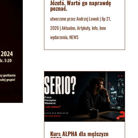
Józefa. Warto go naprawdę
poznać.
utworzone przez
Andrzej Lewek
|
lip 21,
2026
|
Aktualne
,
Artykuły
,
Info
,
Inne
wydarzenia
,
NEWS
Kurs ALPHA dla mężczyzn