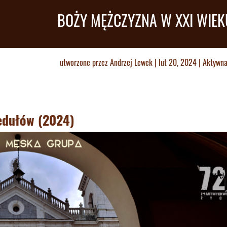
BOŻY MĘŻCZYZNA W XXI WIEK
utworzone przez
Andrzej Lewek
|
lut 20, 2024
|
Aktywna
edułów (2024)