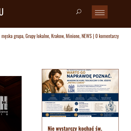
U
 męska grupa
,
Grupy lokalne
,
Krakow
,
Minione
,
NEWS
|
0 komentarzy
Nie wystarczy kochać św.