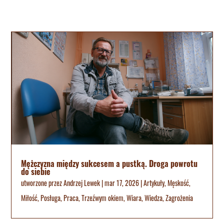
Mężczyzna między sukcesem a pustką. Droga powrotu
do siebie
utworzone przez
Andrzej Lewek
|
mar 17, 2026
|
Artykuły
,
Męskość
,
Miłość
,
Posługa
,
Praca
,
Trzeźwym okiem
,
Wiara
,
Wiedza
,
Zagrożenia