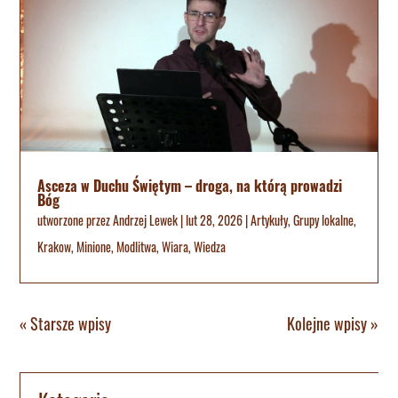
Asceza w Duchu Świętym – droga, na którą prowadzi
Bóg
utworzone przez
Andrzej Lewek
|
lut 28, 2026
|
Artykuły
,
Grupy lokalne
,
Krakow
,
Minione
,
Modlitwa
,
Wiara
,
Wiedza
« Starsze wpisy
Kolejne wpisy »