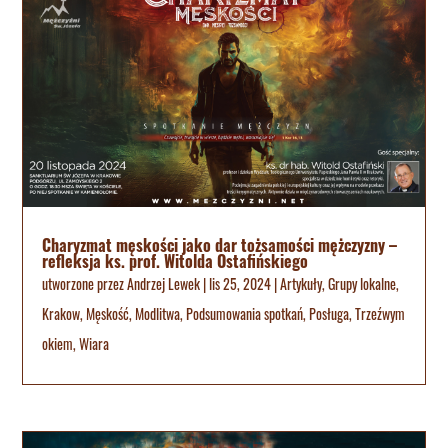
Charyzmat męskości jako dar tożsamości mężczyzny –
refleksja ks. prof. Witolda Ostafińskiego
utworzone przez
Andrzej Lewek
|
lis 25, 2024
|
Artykuły
,
Grupy lokalne
,
Krakow
,
Męskość
,
Modlitwa
,
Podsumowania spotkań
,
Posługa
,
Trzeźwym
okiem
,
Wiara