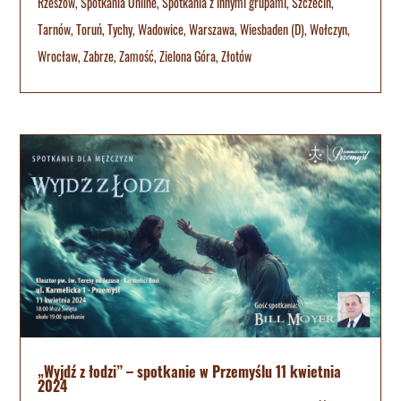
Rzeszów
,
Spotkania Online
,
Spotkania z innymi grupami
,
Szczecin
,
Tarnów
,
Toruń
,
Tychy
,
Wadowice
,
Warszawa
,
Wiesbaden (D)
,
Wołczyn
,
Wrocław
,
Zabrze
,
Zamość
,
Zielona Góra
,
Złotów
„Wyjdź z łodzi” – spotkanie w Przemyślu 11 kwietnia
2024