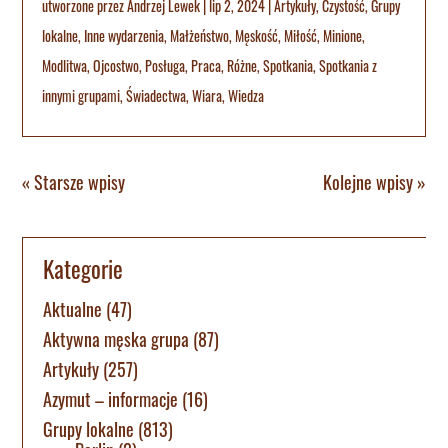
utworzone przez
Andrzej Lewek
|
lip 2, 2024
|
Artykuły
,
Czystość
,
Grupy
lokalne
,
Inne wydarzenia
,
Małżeństwo
,
Męskość
,
Miłość
,
Minione
,
Modlitwa
,
Ojcostwo
,
Posługa
,
Praca
,
Różne
,
Spotkania
,
Spotkania z
innymi grupami
,
Świadectwa
,
Wiara
,
Wiedza
« Starsze wpisy
Kolejne wpisy »
Kategorie
Aktualne
(47)
Aktywna męska grupa
(87)
Artykuły
(257)
Azymut – informacje
(16)
Grupy lokalne
(813)