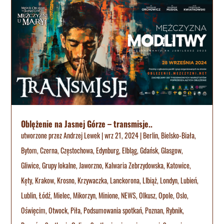
Oblężenie na Jasnej Górze – transmisje..
utworzone przez
Andrzej Lewek
|
wrz 21, 2024
|
Berlin
,
Bielsko-Biała
,
Bytom
,
Czerna
,
Częstochowa
,
Edynburg
,
Elbląg
,
Gdańsk
,
Glasgow
,
Gliwice
,
Grupy lokalne
,
Jaworzno
,
Kalwaria Zebrzydowska
,
Katowice
,
Kęty
,
Krakow
,
Krosno
,
Krzywaczka
,
Lanckorona
,
LIbiąż
,
Londyn
,
Lubień
,
Lublin
,
Łódź
,
Mielec
,
Mikorzyn
,
Minione
,
NEWS
,
Olkusz
,
Opole
,
Oslo
,
Oświęcim
,
Otwock
,
Piła
,
Podsumowania spotkań
,
Poznan
,
Rybnik
,