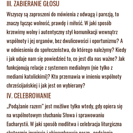
III. ZABIERANIE GŁOSU
Wszyscy są zaproszeni do mówienia z odwagą i parezją, to
znaczy łącząc wolność, prawdę i miłość. W jaki sposób
krzewimy wolny i autentyczny styl komunikacji wewnątrz
wspólnoty i jej organów, bez dwulicowości i oportunizmu? A
w odniesieniu do społeczeństwa, do którego należymy? Kiedy
i jak udaje nam się powiedzieć to, co jest dla nas ważne? Jak
funkcjonują relacje z systemem medialnym (nie tylko z
mediami katolickimi)? Kto przemawia w imieniu wspólnoty
chrześcijańskiej i jak jest on wybierany?
IV. CELEBROWANIE
„Podążanie razem” jest możliwe tylko wtedy, gdy opiera się
na wspólnotowym słuchaniu Słowa i sprawowaniu
Eucharystii. W jaki sposób modlitwa i celebracja liturgiczna
skutecznie inspirują i ukierunkowują nasze „podążanie