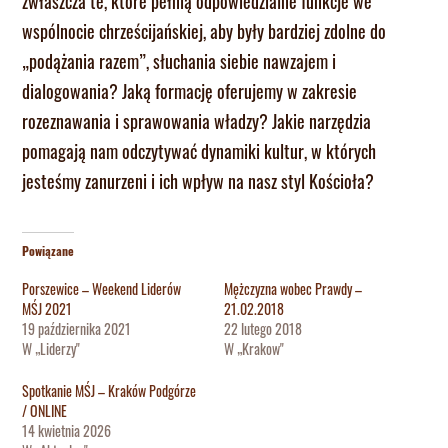
zwłaszcza te, które pełnią odpowiedzialne funkcje we
wspólnocie chrześcijańskiej, aby były bardziej zdolne do
„podążania razem”, słuchania siebie nawzajem i
dialogowania? Jaką formację oferujemy w zakresie
rozeznawania i sprawowania władzy? Jakie narzędzia
pomagają nam odczytywać dynamiki kultur, w których
jesteśmy zanurzeni i ich wpływ na nasz styl Kościoła?
Powiązane
Porszewice – Weekend Liderów
Mężczyzna wobec Prawdy –
MŚJ 2021
21.02.2018
19 października 2021
22 lutego 2018
W „Liderzy"
W „Krakow"
Spotkanie MŚJ – Kraków Podgórze
/ ONLINE
14 kwietnia 2026