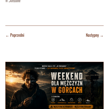
W „Aktualne"
←
Poprzedni
Następny
→