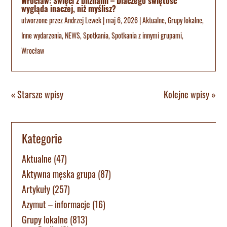
Wrocław: Święci z bliznami – Dlaczego świętość
wygląda inaczej, niż myślisz?
utworzone przez
Andrzej Lewek
|
maj 6, 2026
|
Aktualne
,
Grupy lokalne
,
Inne wydarzenia
,
NEWS
,
Spotkania
,
Spotkania z innymi grupami
,
Wrocław
« Starsze wpisy
Kolejne wpisy »
Kategorie
Aktualne
(47)
Aktywna męska grupa
(87)
Artykuły
(257)
Azymut – informacje
(16)
Grupy lokalne
(813)