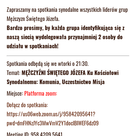
Zapraszamy na spotkania synodalne wszystkich liderów grup
Mężczyzn Świętego Józefa.
Bardzo prosimy, by każda grupa identyfikująca się z
naszą siecią wydelegowała przynajmniej 2 osoby do
udziału w spotkaniach!
Spotkania odbędą się we wtorki o 21:30.
Temat:
MĘŻCZYŹNI ŚWIĘTEGO JÓZEFA Ku Kościołowi
Synodalnemu: Komunia, Uczestnictwo Misja
Miejsce:
Platforma zoom:
Dołącz do spotkania:
https://us06web.zoom.us/j/95842095641?
pwd=dmFHNzJYc3MwVmV2Y1doclBIWEF6dz09
Meeting ID: 958 4209 5641